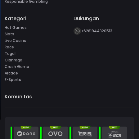
Responsible Gambling
Kategori
Dukungan
Hot Games
+6281944320513
Slots
Live Casino
Race
Togel
Olahraga
Crash Game
Arcade
E-Sports
Komunitas