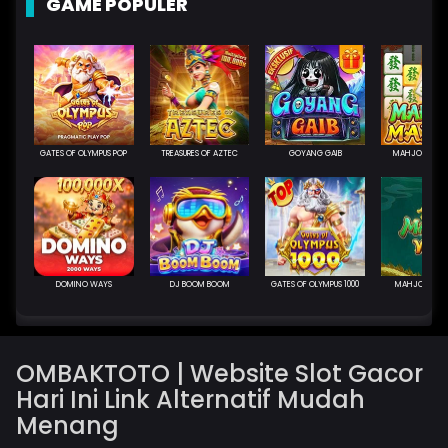
GAME POPULER
GATES OF OLYMPUS POP
TREASURES OF AZTEC
GOYANG GAIB
MAHJONG MA
DOMINO WAYS
DJ BOOM BOOM
GATES OF OLYMPUS 1000
MAHJONG WA
OMBAKTOTO | Website Slot Gacor
Hari Ini Link Alternatif Mudah
Menang