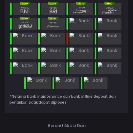
* Selama bank maintenance dan bank offline deposit dan
penarikan tidak dapat diproses
Bersertifikasi Dari