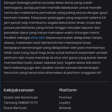
Dengan berbagai pilihan provider kelas dunia yang sudah
terintegrasi, setiap pemain memiliki kebebasan untuk memilih
tema dan mekanisme permainan yang paling sesuai dengan gaya
bermain mereka. Pelayanan pelanggan yang responsif selama 24
jam penuh siap membantu segala kebutuhan Anda, mulai dari
proses pendaftaran yang instan hingga transaksi deposit dan
penarikan dana yang hanya memakan waktu hitungan menit.
Predikat sebagai
situs slot
terpercaya bukan didapatkan tanpa
alasan, melainkan hasil dari komitmen membayar lunas
berapapun kemenangan yang didapatkan oleh para membernya.
Inilah saat yang tepat bagi Anda untuk berhenti berpindah-pindah
platform dan mulai menetap di situs slot gacor yang benar-benar
memberikan bukti, bukan sekadar janji. Segera akses link resmi
kami sekarang juga dan rasakan sendiri sensasi kemenangan
beruntun yang hanya bisa ditemukan di platform unggulan ini!
Kebijaksanaan
Platform
Syarat dan Ketentuan
Promosi
Tentang OMBAKTOTO
Loyalty
Pusat Bantuan
Referral