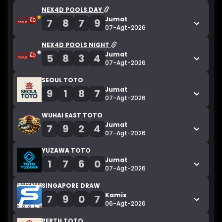
NEX4D POOLS DAY
Jumat
7
8
7
9
07-Agt-2026
NEX4D POOLS NIGHT
Jumat
5
8
3
4
07-Agt-2026
SEOUL TOTO
Jumat
9
1
8
7
07-Agt-2026
WUHAI EAST TOTO
Jumat
7
9
2
4
07-Agt-2026
YUZAWA TOTO
Jumat
1
7
6
0
07-Agt-2026
SINGAPORE DRAW
Kamis
7
9
0
7
06-Agt-2026
PERTH TOTO