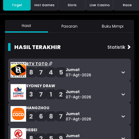
Togel
Hot Games
Slots
Live Casino
Race
Hasil
Pasaran
Buku Mimpi
HASIL TERAKHIR
Statistik
BTV TOTO
Jumat
8
7
4
5
07-Agt-2026
SYDNEY DRAW
Jumat
3
7
1
2
07-Agt-2026
HANGZHOU
Jumat
2
6
8
7
07-Agt-2026
HEBEI
Jumat
8
2
5
9