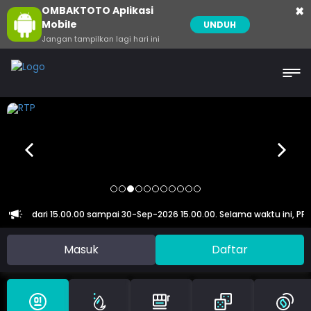
×
OMBAKTOTO Aplikasi
Mobile
UNDUH
Jangan tampilkan lagi hari ini
n-2026 dari 15.00.00 sampai 30-Sep-2026 15.00.00. Selama waktu ini, P
Masuk
Daftar