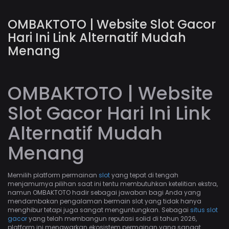
OMBAKTOTO | Website Slot Gacor
Hari Ini Link Alternatif Mudah
Menang
OMBAKTOTO | Website
Slot Gacor Hari Ini Link
Alternatif Mudah
Menang
Memilih platform permainan
slot
yang tepat di tengah
menjamurnya pilihan saat ini tentu membutuhkan ketelitian ekstra,
namun OMBAKTOTO hadir sebagai jawaban bagi Anda yang
mendambakan pengalaman bermain slot yang tidak hanya
menghibur tetapi juga sangat menguntungkan. Sebagai
situs slot
gacor
yang telah membangun reputasi solid di tahun 2026,
platform ini menawarkan ekosistem permainan yang sangat