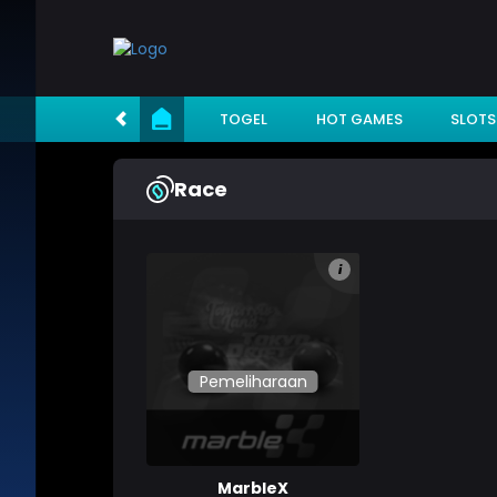
TOGEL
HOT GAMES
SLOTS
Race
i
MarbleX