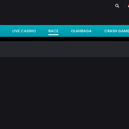
LIVE CASINO
RACE
OLAHRAGA
CRASH GAM