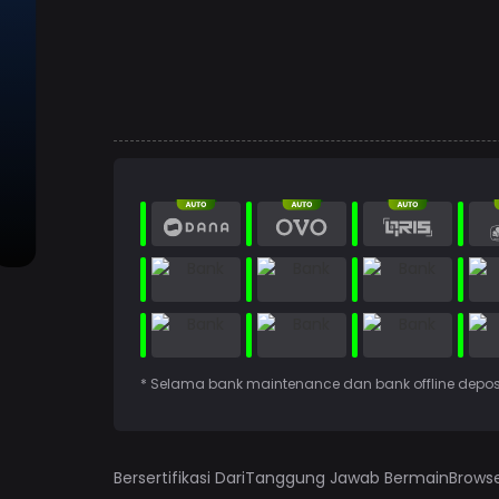
* Selama bank maintenance dan bank offline deposi
Bersertifikasi Dari
Tanggung Jawab Bermain
Brows